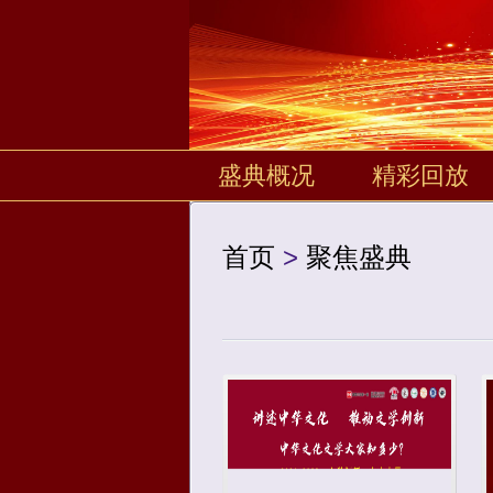
盛典概况
精彩回放
首页
>
聚焦盛典