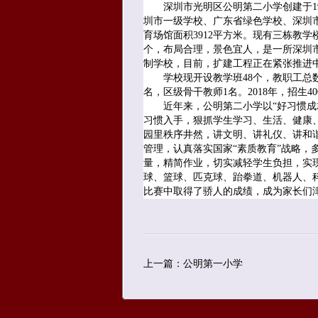
深圳市光明区公明第二小学创建于196
圳市一级学校、广东省绿色学校、深圳市德
育场馆面积3912平方米。现有三栋教学
个，布局合理，景色宜人，是一所深圳市园
制学校，目前，扩建工程正在紧张推进中
学校现开设教学班48个，教职工总数15
名，区级骨干教师1名。2018年，招生40
近年来，公明第二小学以“好习惯成就
习惯入手，狠抓学生学习、生活、健康
园里秩序井然，讲文明、讲礼仪、讲和谐
管理，认真落实国家“素质教育”战略，
量，精简作业，切实减轻学生负担，实
球、篮球、匹克球、跆拳道、机器人、
比赛中取得了骄人的成绩，成为家长们
上一篇：公明第一小学