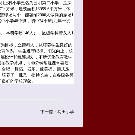
公明上村小学更名为公明第二小学，是深
方米，建筑面积13959.6平方米，体
球场两个，能容纳2000人做操的操场1
中小学48个班，初中24个班)九年一贯
，本科学历146人），区级学科带头人1
”为目标，立德树人，从培养学生良好的
教育体系，学生遵守纪律、阳光向上，校
顶层设计和统筹规划，不断优化教育教学
扣教学常规，向40分钟常规课堂要质
、合唱、舞蹈、器乐、健美操、德式足
，培养了一批又一批特长生，在各级各类
了良好的学校形象。
下一篇：马田小学