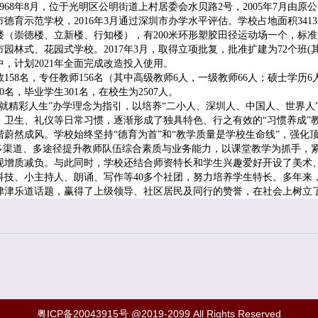
8年8月，位于光明区公明街道上村居委会水贝路2号，2005年7月由原
育示范学校，2016年3月通过深圳市办学水平评估。学校占地面积34137平
楼（崇德楼、立新楼、行知楼），有200米环形塑胶田径运动场一个，标准篮
林式、花园式学校。2017年3月，取得立项批复，批准扩建为72个班(其
，计划2021年全面完成改造投入使用。
8名，专任教师156名（其中高级教师6人，一级教师66人；硕士学历6人
0名，毕业学生301名，在校生为2507人。
精彩人生”办学理念为指引，以培养“二小人、深圳人、中国人、世界人
、卫生、礼仪等日常习惯，逐渐形成了独具特色、行之有效的“习惯养成”
蔚然成风。学校始终坚持“德育为首”和“教学质量是学校生命线”，强化
多渠道、多途径提升教师队伍综合素质与业务能力，以课堂教学为抓手，紧
现增质减负。与此同时，学校还结合师资特长和学生兴趣爱好开设了美术
科技、小主持人、朗诵、写作等40多个社团，努力培养学生特长。多年来
津津乐道话题，赢得了上级领导、社区居民及同行的赞誉，在社会上树立
粤ICP备20043915号
@2019-2099 All Rights Reserved